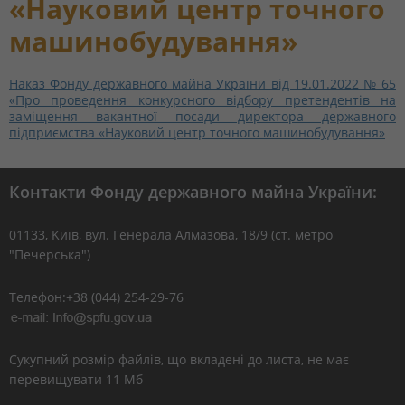
«Науковий центр точного
машинобудування»
Наказ Фонду державного майна України від 19.01.2022 № 65
«Про проведення конкурсного відбору претендентів на
заміщення вакантної посади директора державного
підприємства «Науковий центр точного машинобудування»
Контакти Фонду державного майна України:
01133, Kиїв, вул. Генерала Алмазова, 18/9 (ст. метро
"Печерська")
Телефон:+38 (044) 254-29-76
Сукупний розмір файлів, що вкладені до листа, не має
перевищувати 11 Мб