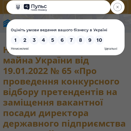
Фонд державного майна України
Наказ Фонду державного
майна України від
19.01.2022 № 65 «Про
проведення конкурсного
відбору претендентів на
заміщення вакантної
посади директора
державного підприємства