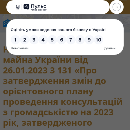
Фонд державного майна України
Наказ Фонду державного
майна України від
26.01.2023 3 131 «Про
затвердження змін до
орієнтовного плану
проведення консультацій
з громадськістю на 2023
рік, затвердженого