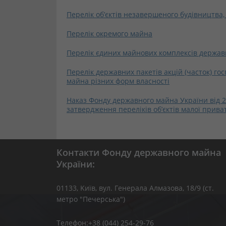
Перелік об’єктів незавершеного будівництва,
Перелік окремого майна
Перелік єдиних майнових комплексів державни
Перелік державних пакетів акцій (часток) го
майна різних форм власності
Наказ Фонду державного майна України від 2
затвердження переліків об’єктів малої приват
Контакти Фонду державного майна
України:
01133, Kиїв, вул. Генерала Алмазова, 18/9 (ст.
метро "Печерська")
Телефон:+38 (044) 254-29-76