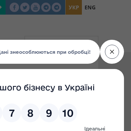
УКР
ENG
05.2023 N 943 «Про
на України від
ктів малої
змінами)»