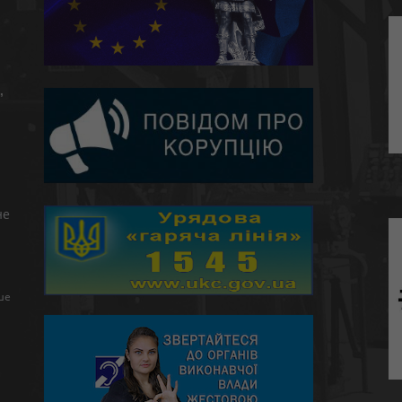
,
не
ше