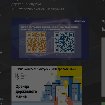
державної служби
R
Міністерство економіки України
не
“
M
а
e-
ня
9-