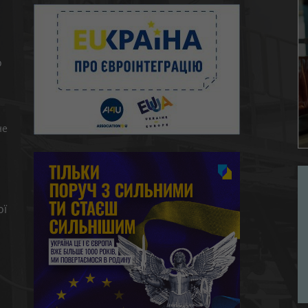
о
не
ої