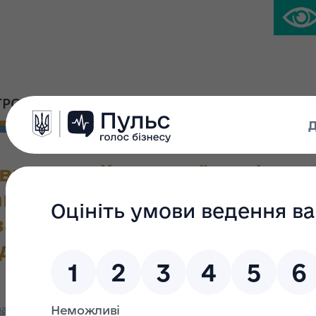
ГРОМАДСЬКА ПЛАТФОРМА
ПРЕС-ЦЕНТР
ого майна України від 26.
аказу Фонду державного май
 затвердження переліків об’є
ідлягають приватизації (із 
значення