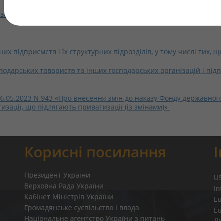
 законсервованих об’єктів
х підприємств і їх структурних підрозділів, у тому числі тих, 
сподарських товариств та інших господарських організацій і під
6.05.2023 N 943 «Про внесення змін до наказу Фонду державного 
изації, що підлягають приватизації (із змінами)»
Корисні посилання
Президент України
U
Верховна Рада України
In
Кабінет Міністрів України
E
Громадянське суспільство і влада
E
Національне агентство України з питань
Л