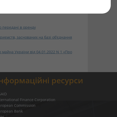
що передані в оренду
приємств, заснованих на базі об’єднання
майна України від 04.01.2022 N 1 «Про
Інформаційні ресурси
SAID
ternational Finance Corporation
uropean Commission
uropean Bank
УН