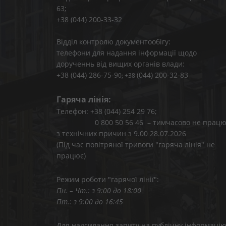
63;
+38 (044) 200-33-32
Відділ контролю документообігу:
телефони для надання інформації щодо
дорученнь від вищих органів влади:
+38 (044) 286-75-9
(044) 200-32-83
0; +38
Гаряча лінія:
Телефон: +38 (044) 254 29 76;
0 800 50 56 46 – тимчасово не працю
з технічних причин з 9.00 28.07.2026
(Під час повітряної тривоги "гаряча лінія" не
працює)
Режим роботи "гарячої лінії":
Пн. – Чт.: з 9:00 до 18:00
Пт.: з 9:00 до 16:45
Для надсилання запиту на публічну інформаці