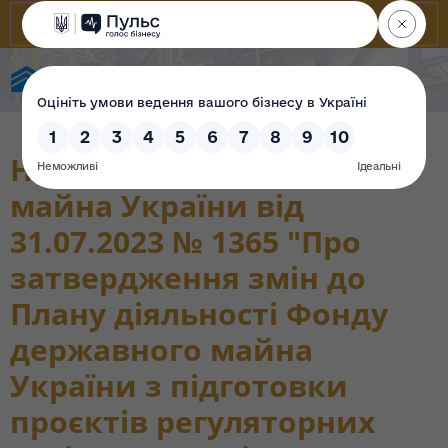
Фонд державного майна України
Наказ Фонду державного
майна України від
31.07.2023 № 1365 "Про
затвердження змін до
Плану діяльності Фонду
державного майна
України з підготовки
проєктів регуляторних