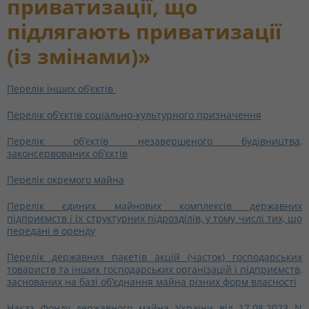
приватизації, що
підлягають приватизації
(із змінами)»
Перелік інших об’єктів
Перелік об’єктів соціально-культурного призначення
Перелік об’єктів незавершеного будівництва,
законсервованих об’єктів
Перелік окремого майна
Перелік єдиних майнових комплексів державних
підприємств і їх структурних підрозділів, у тому числі тих, що
передані в оренду
Перелік державних пакетів акцій (часток) господарських
товариств та інших господарських організацій і підприємств,
заснованих на базі об’єднання майна різних форм власності
Наказ Фонду державного майна України від 17.08.2023 N