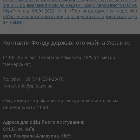
1463 «Про внесення змін до наказу Фонду державного майна
України від 04.01.2022 N 1 «Про затвердження переліків
об’єктів малої приватизації, що підлягають приватизації (із
змінами)»
Контакти Фонду державного майна України:
01133, Kиїв, вул. Генерала Алмазова, 18/9 (ст. метро
"Печерська")
Телефон:+38 (044) 254-29-76
Сукупний розмір файлів, що вкладені до листа, не має
перевищувати 11 Мб
Адреса для офіційного листування:
01133, м. Київ,
вул. Генерала Алмазова, 18/9.