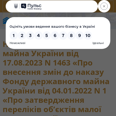
Фонд державного майна України
Наказ Фонду державного
майна України від
17.08.2023 N 1463 «Про
внесення змін до наказу
Фонду державного майна
України від 04.01.2022 N 1
«Про затвердження
переліків об’єктів малої