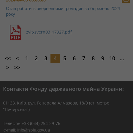
Стан роботи із зверненнями громадян за березень 2024
року
zvit-zvern03_17927.pdf
<<
<
1
2
3
4
5
6
7
8
9
10
...
>
>>
Контакти Фонду державного майна України:
01133, Kиїв, вул. Генерала Алмазова, 18/9 (ст. метро
"Печерська")
Телефон:+38 (044) 254-29-76