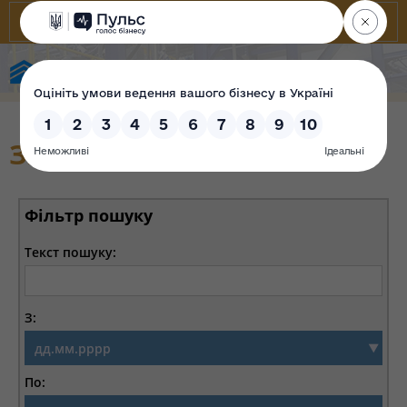
Фонд державного майна України
Звіти
Фільтр пошуку
Текст пошуку:
З:
По: