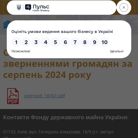
Фонд державного майна України
Стан роботи із
зверненнями громадян за
серпень 2024 року
zvernzvit_18167.pdf
Контакти Фонду державного майна України:
01133, Kиїв, вул. Генерала Алмазова, 18/9 (ст. метро