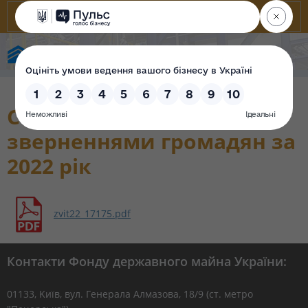
Фонд державного майна України
Стан роботи із
зверненнями громадян за
2022 рік
zvit22_17175.pdf
Контакти Фонду державного майна України:
01133, Kиїв, вул. Генерала Алмазова, 18/9 (ст. метро