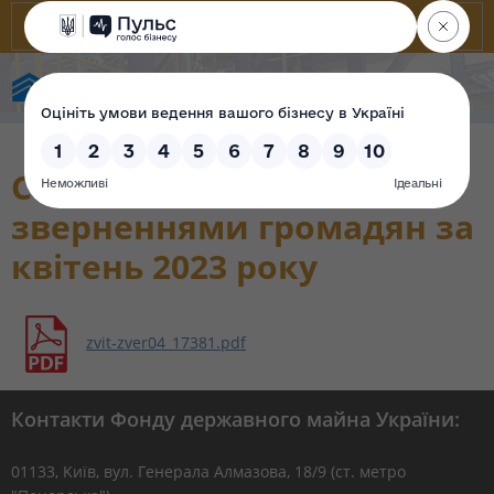
Фонд державного майна України
Стан роботи із
зверненнями громадян за
квітень 2023 року
zvit-zver04_17381.pdf
Контакти Фонду державного майна України:
01133, Kиїв, вул. Генерала Алмазова, 18/9 (ст. метро