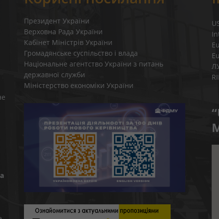
Президент України
U
Верховна Рада України
In
Кабінет Міністрів України
E
Громадянське суспільство і влада
E
Національне агентство України з питань
Л
державної служби
R
Міністерство економіки України
не
“
M
а
e-