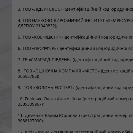
3. ТОВ «ЛІДЕР ПЛЮС» (ідентифікаційний код юридичної
4. ТОВ НАУКОВО-ВИРОБНИЧИЙ ІНСТИТУТ «ЗЕМРЕСУРС» (
ЄДРПОУ 21049832);
5. ТОВ «КОЕФІЦІЄНТ» (ідентифікаційний код юридичної
6. ТОВ «ПРОФФЕР» (ідентифікаційний код юридичної ос
7. ТБ «СМАРАГД-ПІВДЕНЬ» (ідентифікаційний код юриди
8. ТОВ «ОЦІНОЧНА КОМПАНІЯ «МІСТО» (ідентифікаційн
36593785);
9. ТОВ «ВОЛИНЬ-ЕКСПЕРТ» (ідентифікаційний код юрид
10. Голінько Ольга Анатоліївна (реєстраційний номер о
3309309967);
11. Демешок Вадим Юрійович (реєстраційний номер об
3088127090);
12. Кісіль Ірина Дем’янівна (реєстраційний номер облі