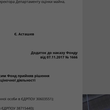
директора Департаменту оцінки майна,
Є. Асташев
Додаток до наказу Фонду
від 07.11.2017 № 1666
 яким Фонд прийняв рішення
ціночної діяльності
чної особи в ЄДРПОУ 30603551);
в ЄДРПОУ 38715440);