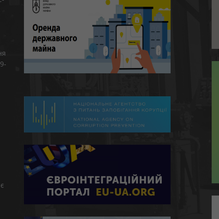
ня
9-
є