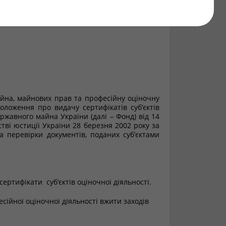
майна, майнових прав та професійну оціночну
 Положення про видачу сертифікатів суб’єктів
ржавного майна України (далі – Фонд) від 14
тві юстиції України 28 березня 2002 року за
а перевірки документів, поданих суб’єктами
ертифікати суб‘єктів оціночної діяльності.
сійної оціночної діяльності вжити заходів