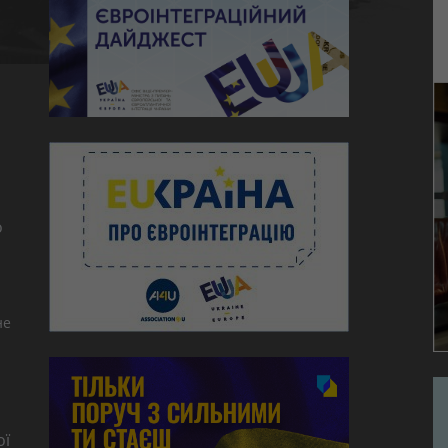
ю
о
не
ої