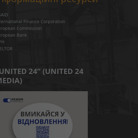
SAID
ternational Finance Corporation
uropean Commission
uropean Bank
УН
IELTOR
UNITED 24” (UNITED 24
EDIA)