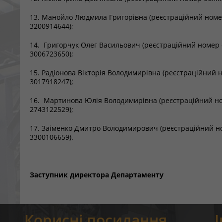
13. Манойло Людмила Григорівна (реєстраційний номер
3200914644);
14. Григорчук Олег Васильович (реєстраційний номер 
3006723650);
15. Радіонова Вікторія Володимирівна (реєстраційний 
3017918247);
16. Мартинова Юлія Володимирівна (реєстраційний но
2743122529);
17. Заіменко Дмитро Володимирович (реєстраційний но
3300106659).
Заступник директора Департаменту
Корисні посилання