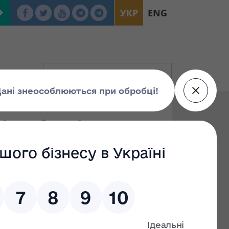
УКР
ENG
в суб’єктів
МАЙНА УКРАЇНИ
З
иїв № 1666