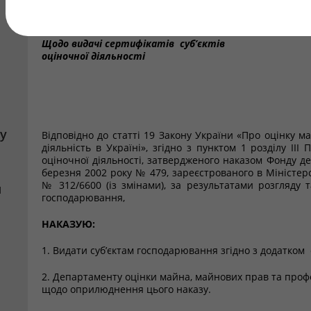
Щодо видачі сертифікатів суб’єктів
оціночної діяльності
у
Відповідно до статті 19 Закону України «Про оцінку 
діяльність в Україні», згідно з пунктом 1 розділу ІІІ
оціночної діяльності, затвердженого наказом Фонду де
березня 2002 року № 479, зареєстрованого в Міністерс
№ 312/6600 (із змінами), за результатами розгляду т
я
господарювання,
НАКАЗУЮ:
1. Видати суб’єктам господарювання згідно з додатком с
2. Департаменту оцінки майна, майнових прав та профе
щодо оприлюднення цього наказу.