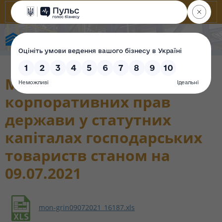
Фонд державного майна України
Моніторинг
корпоративних прав
держави у статутних
капіталах господарських
товариств станом на
09.07.2021
mon-grin09072021_16187.xls