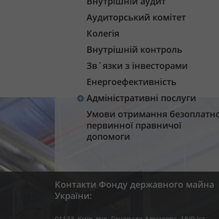
Внутрішній аудит
Аудиторський комітет
Колегія
Внутрішній контроль
Зв`язки з інвесторами
Енергоефективність
Адміністративні послуги
Умови отримання безоплатно
первинної правничої
допомоги
Контакти Фонду державного майна
України:
01133, Kиїв, вул. Генерала Алмазова, 18/9 (ст.