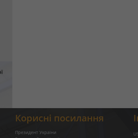
ї
Корисні посилання
Президент України
U