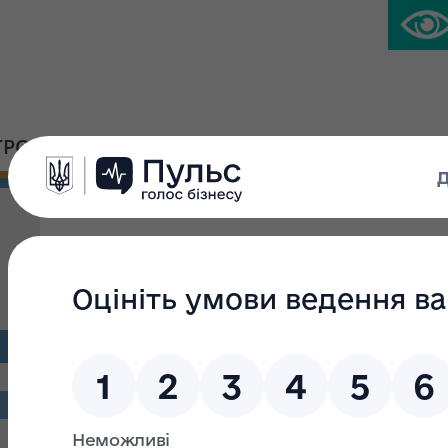
ГРОМАДСЬКА ПЛАТФОРМА
ПРЕС-ЦЕНТР
Реєстр корпоративних 
статутних капіталах го
товариств станом на 26.
.xls)
reestr-kpd-26032021_15820.xls