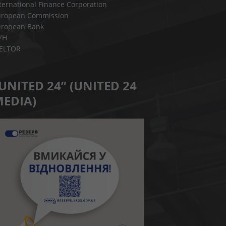
ternational Finance Corporation
uropean Commission
uropean Bank
УН
IELTOR
UNITED 24” (UNITED 24
EDIA)