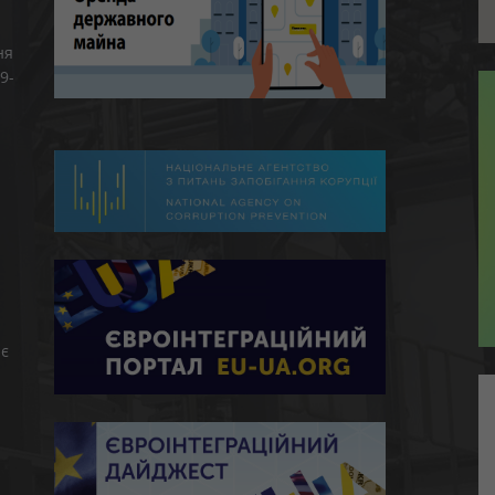
ня
9-
є