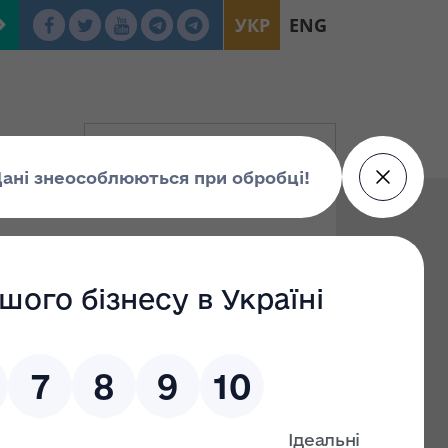
УКР
ENG
прав держави у
сподарських
03.2021 (у форматі