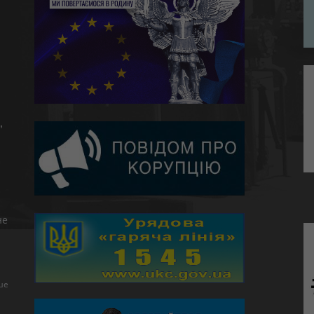
,
не
ше