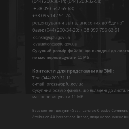
(044) 200-36-14; (044) 200-32-58;
+ 38 093 542 69 68;
+38 095 142 91 24
рецензування звітів, внесених до Єдиної
бази: (044) 200-34-20; + 38 099 756 63 51
Сукупний розмір файлів, що вкладені до листа
не має перевищувати 11 Мб
Контакти для представників ЗМІ:
Тел: (044) 200-31-11
e-mail: press@spfu.gov.ua
Сукупний розмір файлів, що вкладені до листа, 
має перевищувати 11 Мб
Весь контент доступний за ліцензією
Creative Commons
Attribution 4.0 International license
, якщо не зазначено ін