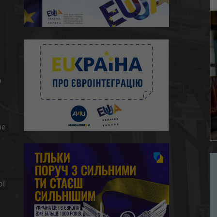
ю
о
не
ої