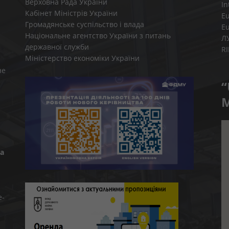
Верховна Рада України
In
Кабінет Міністрів України
E
Громадянське суспільство і влада
E
Національне агентство України з питань
Л
державної служби
R
Міністерство економіки України
не
“
M
а
e-