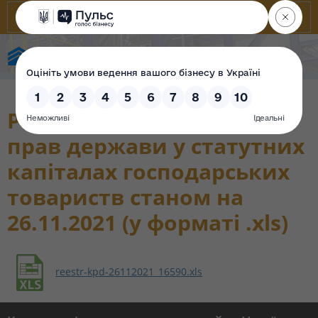
Фонд державного майна України
Реєстр корпоративних
прав держави у статутних
капіталах господарських
товариств станом на
26.11.2021 (у форматі .xls)
reestr-kpd-26112021_16590.xls