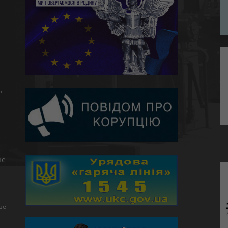
,
не
ше