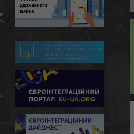
ня
9-
є