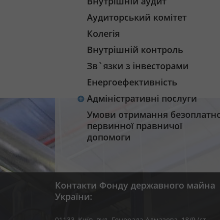
Внутрішній аудит
Аудиторський комітет
Колегія
Внутрішній контроль
Зв`язки з інвесторами
Енергоефективність
Адміністративні послуги
Умови отримання безоплатно
первинної правничої
допомоги
Контакти Фонду державного майна
України:
01133, Kиїв, вул. Генерала Алмазова, 18/9 (ст.