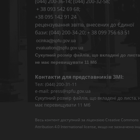
(044) 200-36-14; (044) 200-32-58;
+ 38 093 542 69 68;
+38 095 142 91 24
рецензування звітів, внесених до Єдиної
бази: (044) 200-34-20; + 38 099 756 63 51
Сукупний розмір файлів, що вкладені до листа
не має перевищувати 11 Мб
Контакти для представників ЗМІ:
Тел: (044) 200-31-11
e-mail: press@spfu.gov.ua
Сукупний розмір файлів, що вкладені до листа, 
має перевищувати 11 Мб
Весь контент доступний за ліцензією
Creative Commons
Attribution 4.0 International license
, якщо не зазначено ін