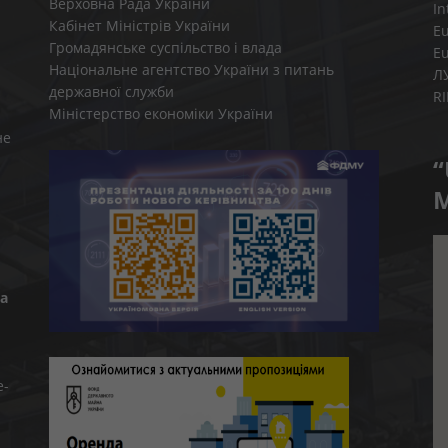
Верховна Рада України
In
Кабінет Міністрів України
E
Громадянське суспільство і влада
E
Національне агентство України з питань
Л
державної служби
R
Міністерство економіки України
не
“
M
а
e-