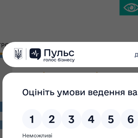
ГРОМАДСЬКА ПЛАТФОРМА
ПРЕС-ЦЕНТР
Аналітична довідка про
державного майна Украї
приватизації державного
2023 року
analitychna-dovidka-i-pivritchya-2023_17565.pd