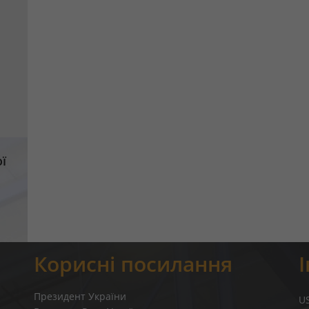
ї
Корисні посилання
Президент України
U