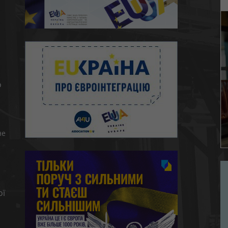
ю
о
не
ої