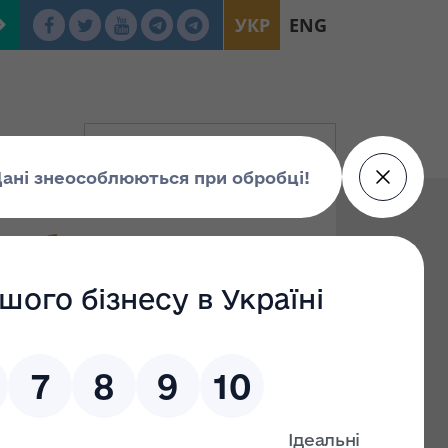
УКР
ENG
 роботу Фонду
ни та хід
 майна у І півріччі
f