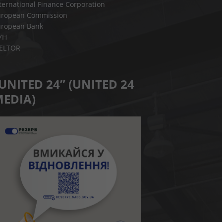
ternational Finance Corporation
uropean Commission
uropean Bank
УН
IELTOR
UNITED 24” (UNITED 24
EDIA)