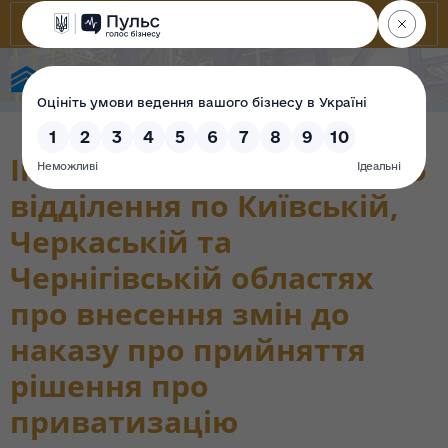
Фонд державного майна України
Інформація Регіонального
відділення по Київській,
Черкаській та
Чернігівській областях
про внесення змін до
наказу про прийняття
рішення про
приватизацію