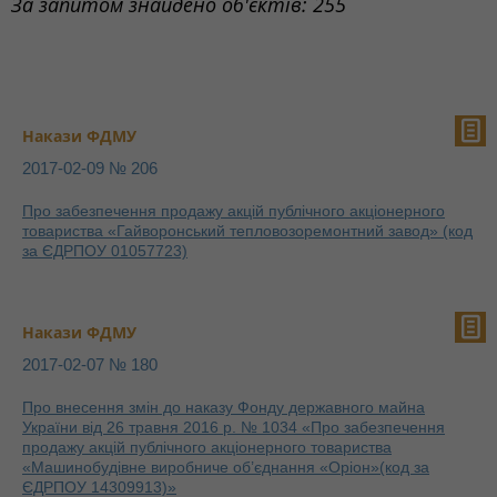
За запитом знайдено об'єктів: 255
Накази ФДМУ
2017-02-09 № 206
Про забезпечення продажу акцій публічного акціонерного
товариства «Гайворонський тепловозоремонтний завод» (код
за ЄДРПОУ 01057723)
Накази ФДМУ
2017-02-07 № 180
Про внесення змін до наказу Фонду державного майна
України від 26 травня 2016 р. № 1034 «Про забезпечення
продажу акцій публічного акціонерного товариства
«Машинобудівне виробниче об’єднання «Оріон»(код за
ЄДРПОУ 14309913)»