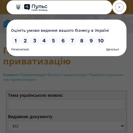
Фонд державного майна України
Прийнято рішення про
приватизацію
Головна
Приватизація
Велика приватизація
Прийнято рішення
про приватизацію
Тема українською мовою:
Видавник документу