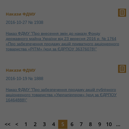
Накази ФДМУ
2016-10-27 № 1938
Наказ ФДМУ "Про внесення змін до наказу Фонду
державного майна України від 23 вересня 2016 р. № 1764
«Про забезпечення продажу акцій приватного акціонерного
товариства «РІТМ» (код за ЄДРПОУ 36376078)"
Накази ФДМУ
2016-10-19 № 1888
Наказ ФДМУ "Про забезпечення продажу акцій публічного
акціонерного товариства «Укрпапірпром» (код за ЄДРПОУ
16464888)"
<<
<
1
2
3
4
5
6
7
8
9
10
...