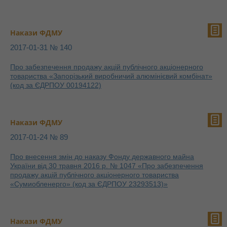
Накази ФДМУ
2017-01-31 № 140
Про забезпечення продажу акцій публічного акціонерного
товариства «Запорізький виробничий алюмінієвий комбінат»
(код за ЄДРПОУ 00194122)
Накази ФДМУ
2017-01-24 № 89
Про внесення змін до наказу Фонду державного майна
України від 30 травня 2016 р. № 1047 «Про забезпечення
продажу акцій публічного акціонерного товариства
«Сумиобленерго» (код за ЄДРПОУ 23293513)»
Накази ФДМУ