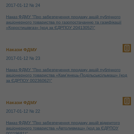
2017-01-12 № 24
Наказ ФДМУ "Про забезпечення продажу акцій публічного
акціонерного товариства по газопостачанню та газифікації
«Коростишівгаз» (код за ЄДРПОУ 20413052)"
Накази ФДМУ
2017-01-12 № 23
Наказ ФДМУ "Про забезпечення продажу акцій публічного
акціонерного товариства «Кам’янець-Подільськсільмаш» (код
за ЄДРПОУ 00236062)"
Накази ФДМУ
2017-01-12 № 22
Наказ ФДМУ "Про забезпечення продажу акцій відкритого
акціонерного товариства «Автоливмаш» (код за ЄДРПОУ
00119681)"