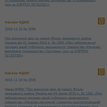
«Стебницьке гірничо-хімічне підприємство «Полімінерал»
(код за ЄДРПОУ 05762281)»
Накази ФДМУ
2016-11-15 № 2066
Про внесення змін до наказу Фонду державного майна
України від 31 травня 2016 р. № 1069 «Про забезпечення
продажу акцій публічного акціонерного товариства «Науково-
виробниче підприємство «Система» (код за ЄДРПОУ
32133730)»
Накази ФДМУ
2016-11-10 № 2035
Наказ ФДМУ "Про внесення змін до наказу Фонду
державного майна України від 04 липня 2016 р. № 1281 «Про
забезпечення продажу акцій публічного акціонерного
товариства «Науково-дослідний і проектно-конструкторський
інститут атомного та енергетичного насособудування» (код