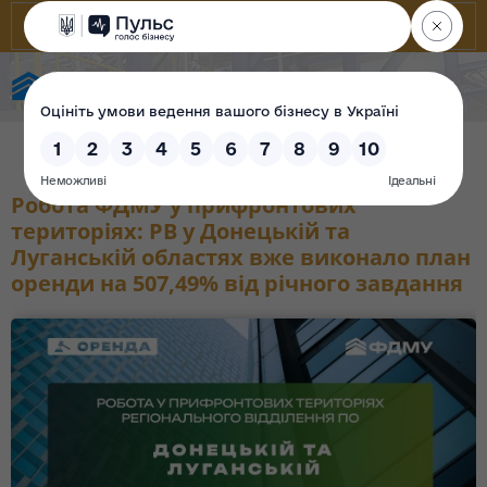
Фонд державного майна України
Робота ФДМУ у прифронтових
територіях: РВ у Донецькій та
Луганській областях вже виконало план
оренди на 507,49% від річного завдання