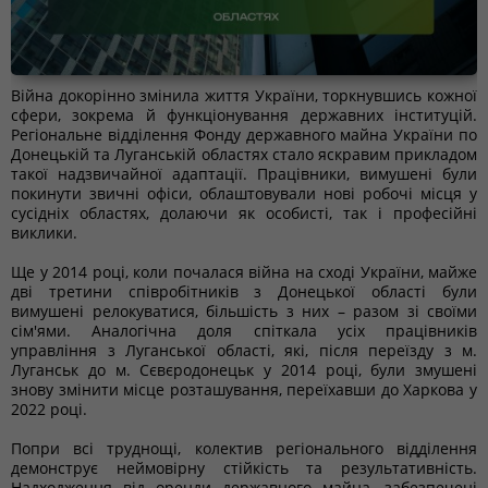
Війна докорінно змінила життя України, торкнувшись кожної
сфери, зокрема й функціонування державних інституцій.
Регіональне відділення Фонду державного майна України по
Донецькій та Луганській областях стало яскравим прикладом
такої надзвичайної адаптації. Працівники, вимушені були
покинути звичні офіси, облаштовували нові робочі місця у
сусідніх областях, долаючи як особисті, так і професійні
виклики.
Ще у 2014 році, коли почалася війна на сході України, майже
дві третини співробітників з Донецької області були
вимушені релокуватися, більшість з них – разом зі своїми
сім'ями. Аналогічна доля спіткала усіх працівників
управління з Луганської області, які, після переїзду з м.
Луганськ до м. Сєвєродонецьк у 2014 році, були змушені
знову змінити місце розташування, переїхавши до Харкова у
2022 році.
Попри всі труднощі, колектив регіонального відділення
демонструє неймовірну стійкість та результативність.
Надходження від оренди державного майна, забезпечені