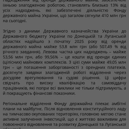
їхньою злагодженою роботою, становлять близько 13% від
усіх надходжень, які забезпечені діяльністю Фонду
державного майна України, що загалом сягнули 410 млн грн
на сьогодні.
Згідно з даними Державного казначейства України до
Державного бюджету України по Донецькій та Луганській
областях надійшло з початку 2025 року від оренди
державного майна майже 53,8 млн грн (або 507,49 % від
річного завдання). Левова частка цих надходжень – майже
53,56 млн грн, або 99,56% – це кошти від оренди єдиних
(цілісних) майнових комплексів. З цієї суми майже 49,05 млн
грн – це погашення заборгованості з орендних платежів,
досягнуте завдяки злагодженій роботі відділення через
досудове врегулювання та судові рішення. Ці цифри
свідчать про високу кваліфікацію та самовіддачу
працівників, які попри всі виклики не тільки підтримують, а
й покращують фінансові показники.
Регіональне відділення Фонду держмайна плекає амбітні
плани на майбутнє. Після відновлення конституційного ладу
на тимчасово окупованих територіях, головною метою стане
активне залучення інвестицій, що є життєво важливим для
повоєнного відновлення та розвитку Донецької та Луганської