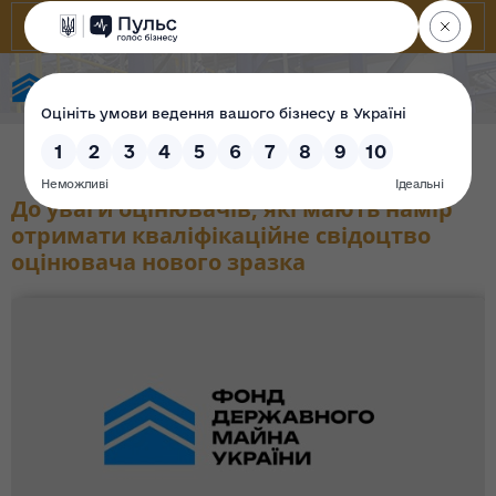
Фонд державного майна України
До уваги оцінювачів, які мають намір
отримати кваліфікаційне свідоцтво
оцінювача нового зразка