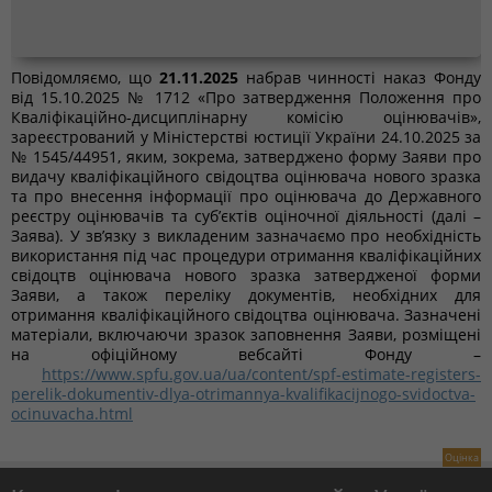
Повідомляємо, що
21.11.2025
набрав чинності наказ Фонду
від 15.10.2025 № 1712 «Про затвердження Положення про
Кваліфікаційно-дисциплінарну комісію оцінювачів»,
зареєстрований у Міністерстві юстиції України 24.10.2025 за
№ 1545/44951, яким, зокрема, затверджено форму Заяви про
видачу кваліфікаційного свідоцтва оцінювача нового зразка
та про внесення інформації про оцінювача до Державного
реєстру оцінювачів та суб’єктів оціночної діяльності (далі –
Заява). У зв’язку з викладеним зазначаємо про необхідність
використання під час процедури отримання кваліфікаційних
свідоцтв оцінювача нового зразка затвердженої форми
Заяви, а також переліку документів, необхідних для
отримання кваліфікаційного свідоцтва оцінювача. Зазначені
матеріали, включаючи зразок заповнення Заяви, розміщені
на офіційному вебсайті Фонду –
https://www.spfu.gov.ua/ua/content/spf-estimate-registers-
perelik-dokumentiv-dlya-otrimannya-kvalifikacijnogo-svidoctva-
ocinuvacha.html
Оцінка