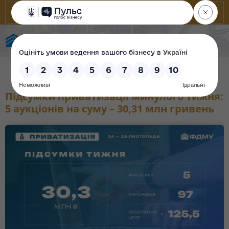
Фонд державного майна України
Підсумки приватизації минулого тижня:
5 аукціонів на суму – 30,31 млн гривень