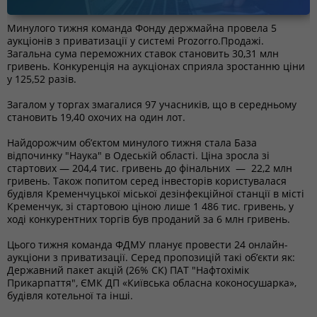
Минулого тижня команда Фонду держмайна провела 5
аукціонів з приватизації у системі Prozorro.Продажі.
Загальна сума переможних ставок становить 30,31 млн
гривень. Конкуренція на аукціонах сприяла зростанню ціни
у 125,52 разів.
Загалом у торгах змагалися 97 учасників, що в середньому
становить 19,40 охочих на один лот.
Найдорожчим об’єктом минулого тижня стала База
відпочинку "Наука" в Одеській області. Ціна зросла зі
стартових — 204,4 тис. гривень до фінальних — 22,2 млн
гривень. Також попитом серед інвесторів користувалася
будівля Кременчуцької міської дезінфекційної станції в місті
Кременчук, зі стартовою ціною лише 1 486 тис. гривень, у
ході конкурентних торгів був проданий за 6 млн гривень.
Цього тижня команда ФДМУ планує провести 24 онлайн-
аукціони з приватизації. Серед пропозицій такі об’єкти як:
Державний пакет акцій (26% СК) ПАТ "Нафтохімік
Прикарпаття", ЄМК ДП «Київська обласна коконосушарка»,
будівля котельної та інші.