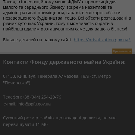
Також, в інвестиційному меню ФДМУ є пропозиції для
малого та середнього бізнесу, зокрема нежитлові та
адміністративні приміщення, гаражі, ветлікарні, об'єкти
незавершеного будівництва тощо. Всі об’єкти розташовані в
різних куточках України, тому є можливість обрати з
найбільш вдалим розташуванням саме для вашого бізнесу!
Більше деталей на нашому сайті:
https://privatization.gov.ua/
Приватизація
Контакти Фонду державного майна України:
01133, Kиїв, вул. Генерала Алмазова, 18/9 (ст. метро
"Печерська")
Телефон:+38 (044) 254-29-76
Сукупний розмір файлів, що вкладені до листа, не має
перевищувати 11 Мб