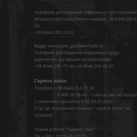
телефони для надання інформації про отриман
вхідного реєстраційнного номера: 38 (044) 286-6
63;
+38 (044) 200-33-32
Відділ контролю документообігу:
телефони для надання інформації щодо
дорученнь від вищих органів влади:
+38 (044) 286-75-9
(044) 200-32-83
0; +38
Гаряча лінія:
Телефон: +38 (044) 254 29 76;
0 800 50 56 46 – тимчасово не працю
з технічних причин з 9.00 28.07.2026
(Під час повітряної тривоги "гаряча лінія" не
працює)
Режим роботи "гарячої лінії":
Пн. – Чт.: з 9:00 до 18:00