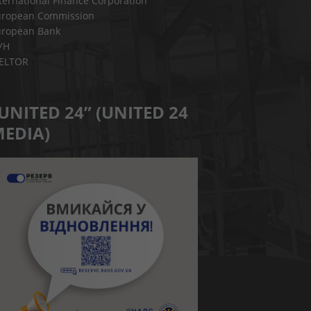
ternational Finance Corporation
uropean Commission
uropean Bank
УН
IELTOR
UNITED 24” (UNITED 24
EDIA)