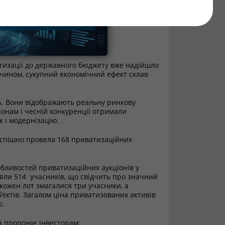
атизації до державного бюджету вже надійшло
м чином, сукупний економічний ефект склав
. Вони відображають реальну ринкову
іонам і чесній конкуренції отримали
к і модернізацію.
успішно провела 168 приватизаційних
обливостей приватизаційних аукціонів у
зяли 514 учасників, що свідчить про значний
 кожен лот змагалися три учасники, а
’єктів. Загалом ціна приватизованих активів
ю.
а пропонує інвесторам: