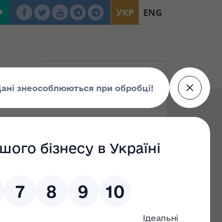
УКР
ENG
я 2026 року