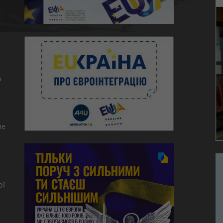
ю
о
не
ої