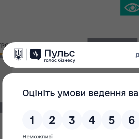
ГРОМАДСЬКА ПЛАТФОРМА
ПРЕС-ЦЕНТР
Результати приватизації за І піврічч