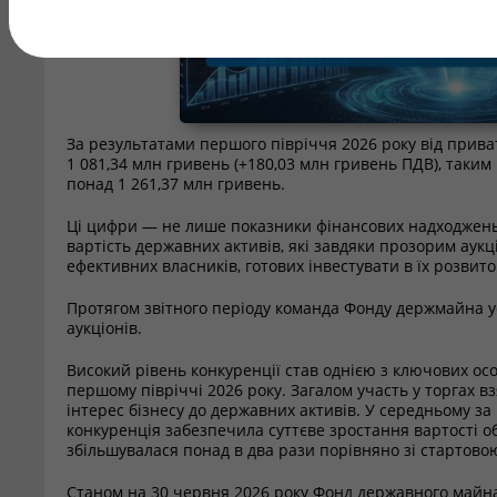
За результатами першого півріччя 2026 року від прив
1 081,34 млн гривень (+180,03 млн гривень ПДВ), таки
понад 1 261,37 млн гривень.
Ці цифри — не лише показники фінансових надходжень
вартість державних активів, які завдяки прозорим аукц
ефективних власників, готових інвестувати в їх розвито
Протягом звітного періоду команда Фонду держмайна 
аукціонів.
Високий рівень конкуренції став однією з ключових ос
першому півріччі 2026 року. Загалом участь у торгах в
інтерес бізнесу до державних активів. У середньому за
конкуренція забезпечила суттєве зростання вартості об
збільшувалася понад в два рази порівняно зі стартово
Станом на 30 червня 2026 року Фонд державного майн