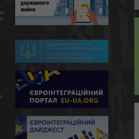
ня
9-
є