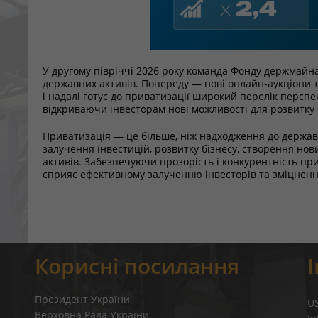
У другому півріччі 2026 року команда Фонду держмайн
державних активів. Попереду — нові онлайн-аукціони т
і надалі готує до приватизації широкий перелік перспек
відкриваючи інвесторам нові можливості для розвитку б
Приватизація — це більше, ніж надходження до держав
залучення інвестицій, розвитку бізнесу, створення нов
активів. Забезпечуючи прозорість і конкурентність пр
сприяє ефективному залученню інвесторів та зміцнен
Корисні посилання
Президент України
U
Верховна Рада України