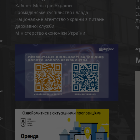
In
Кабінет Міністрів України
E
Громадянське суспільство і влада
E
Національне агентство України з питань
Л
державної служби
R
Міністерство економіки України
не
“
M
а
e-