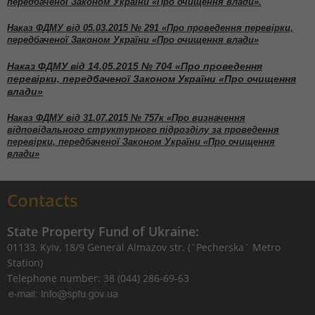
передбаченої Законом України «Про очищення влади».
Наказ ФДМУ від 05.03.2015 № 291 «Про проведення перевірки,
передбаченої Законом України «Про очищення влади»
Наказ ФДМУ від 14.05.2015 № 704 «Про проведення
перевірки, передбаченої Законом України «Про очищення
влади»
Наказ ФДМУ від 31.07.2015 № 757к «Про визначення
відповідального структурного підрозділу за проведення
перевірки, передбаченої Законом України «Про очищення
влади»
Contacts
State Property Fund of Ukraine:
01133, Kyiv, 18/9 General Almazov str. (`Pecherska` Metro
Station)
Telephone number: 38 (044) 286-69-63