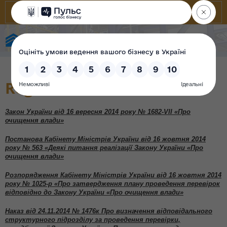
State Property Fund of Ukraine
Regulations
Закон України від 16 вересня 2014 року № 1682-VII «Про
очищення влади»
Постанова Кабінету Міністрів України від 16 жовтня 2014
року № 563 «Деякі питання реалізації Закону України «Про
очищення влади»
Розпорядження Кабінету Міністрів України від 16 жовтня 2014
року № 1025-р «Про затвердження плану проведення перевірок
відповідно до Закону України «Про очищення влади»
Наказ від 24.11.2014 № 1476к Про визначення відповідального
структурного підрозділу за проведення перевірки,