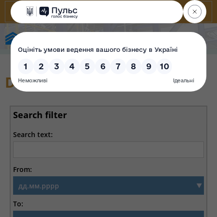
State Property Fund of Ukraine
Decisions on Privatization
Search filter
Search text:
From:
To: