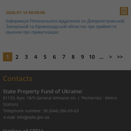
2026-07-14 00:00:00
Інформація Регіонального відділення по Дніпропетровській,
Запорізькій та Кіровоградській областях про прийняття
рішення про приватизацію
1
2
3
4
5
6
7
8
9
10
...
>
>>
Contacts
State Property Fund of Ukraine:
01133, Kyiv, 18/9 General Almazov str. (`Pecherska` Metro
Station)
Telephone number: 38 (044) 286-69-63