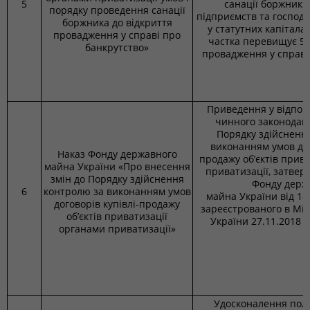
5
санації боржникі
порядку проведення санації
підприємств та господа
боржника до відкриття
у статутних капітала
провадження у справі про
частка перевищує 50
банкрутство»
провадження у справі
Приведення у відпові
чинного законодав
Порядку здійсненн
виконанням умов дог
Наказ Фонду державного
продажу об’єктів прив
майна України «Про внесення
приватизації, затвер
змін до Порядку здійснення
Фонду держ
6
контролю за виконанням умов
майна України від 18
договорів купівлі-продажу
зареєстрованого в Мін
об’єктів приватизації
України 27.11.2018 
органами приватизації»
Удосконалення пол