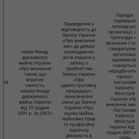
Порядок
перевірки
Приведення у
громадської
відповідність до
організації, щ
Закону України
претендує н
«Про внесення
визнання стату
змін до деяких
саморегулівно
Наказ Фонду
законодавчих
організації
державного
актів України у
оцінювачів,
майна України
зв’язку з
планується
«Про визнання
прийняттям
передбачити 
таким, що
Закону України
проєкті
втратив
«Про
постанови
18
чинність,
адміністративну
Кабінету
наказу Фонду
процедуру»,
Міністрів
державного
яким внесені
України «Пр
майна України
зміни до Закону
внесення змін 
від 19 грудня
України «Про
Постанови
2001 р. № 2357»
оцінку майна,
Кабінету
майнових прав
Міністрів
та професійну
України від 1
оціночну
грудня 2001 р.
діяльність в
1668»