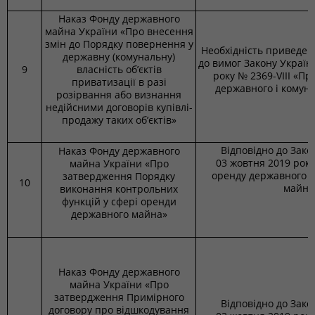
Наказ Фонду державного
майна України «Про внесення
змін до Порядку повернення у
Необхідність приведенн
державну (комунальну)
до вимог Закону України
9
власність об’єктів
року № 2369-VІІІ «П
приватизації в разі
державного і комун
розірвання або визнання
недійсними договорів купівлі-
продажу таких об’єктів»
Відповідно до Зако
Наказ Фонду державного
03 жовтня 2019 року
майна України «Про
оренду державного т
затвердження Порядку
10
майна
виконання контрольних
функцій у сфері оренди
державного майна»
Наказ Фонду державного
майна України «Про
затвердження Примірного
Відповідно до Зако
договору про відшкодування