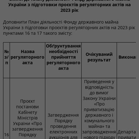
України з підготовки проєктів регуляторних актів на
2023 рік
Доповнити План діяльності Фонду державного майна
України з підготовки проєктів регуляторних актів на 2023 рік
пунктами 16 та 17 такого змісту:
Обґрунтування
№
Назва
необхідності
Очікуваний
з/
регуляторного
прийняття
Виконав
результат
п
акта
регуляторного
акта
Приведення у
відповідність
до вимог
Закону України
Проєкт
«Про
постанови
приватизацію
Кабінету
Затвердження
державного і
Міністрів
Порядку
комунального
України «Про
проведення
майна» та
затвердження
електронних
запровадження
Департам
16
Порядку
аукціонів для
нового підходу
приватиз