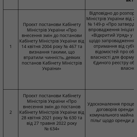
Відповідно до розпор
Міністрів України від 2
№ 149-р «Про затвердж
Проєкт постанови Кабінету
впровадження Ініціат
Міністрів України «Про
«Відкритий Уряд» у 2
внесення змін до постанови
щодо запровадження н
Кабінету Міністрів України від
отримання від суб’є
1
14 квітня 2004 року № 467 та
відомостей про об’
визнання такими, що
власності для формув
втратили чинність, деяких
Єдиного реєстру об’
постанов Кабінету Міністрів
власнос
України»
Проєкт постанови Кабінету
Міністрів України «Про
Удосконалення проце
внесення змін до постанов
договорів оренди 
2
Кабінету Міністрів України від
комунального майна, 
28 квітня 2021 року № 630 та
пільг щодо оренди д
від 27 травня 2022 року
№ 634»