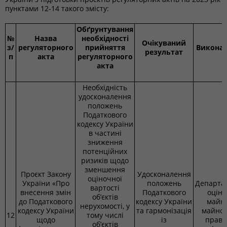
пунктами 12-14 такого змісту:
Обґрунтування
№
Назва
необхідності
Очікуваний
з/
регуляторного
прийняття
Викона
результат
п
акта
регуляторного
акта
Необхідність
удосконалення
положень
Податкового
кодексу України
в частині
зниження
потенційних
ризиків щодо
зменшення
Проєкт Закону
Удосконалення
оціночної
України «Про
положень
Департа
вартості
внесення змін
Податкового
оцінк
об’єктів
до Податкового
кодексу України
майна
нерухомості, у
кодексу України
та гармонізація
майно
12
тому числі
щодо
із
прав 
об’єктів