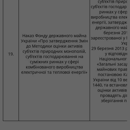
суб’єктів приро
суб’єктів господар
ринках у сфері
виробництва елект
енергії, затвердж
державного майн
березня 2013
Наказ Фонду державного майна
зареєстрованої у М
України «Про затвердження Змін
Укр
до Методики оцінки активів
29 березня 2013 ро
суб’єктів природних монополій,
у відповідні
19.
суб’єктів господарювання на
Національного
суміжних ринках у сфері
«Загальні засад
комбінованого виробництва
майнових прав»
електричної та теплової енергії»
постановою Каб
України від 10 ве
1440, та встановл
оцінки активів 
провадять діял
зберігання пр