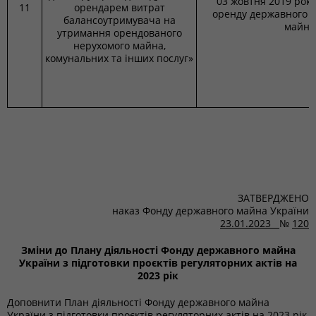
03 жовтня 2019 року
11
орендарем витрат
оренду державного т
балансоутримувача на
майна
утримання орендованого
нерухомого майна,
комунальних та інших послуг»
ЗАТВЕРДЖЕНО
наказ Фонду державного майна України
23.01.2023
№
120
Зміни до Плану діяльності Фонду державного майна
України з підготовки проєктів регуляторних актів на
2023 рік
Доповнити План діяльності Фонду державного майна
України з підготовки проєктів регуляторних актів на 2023 рік