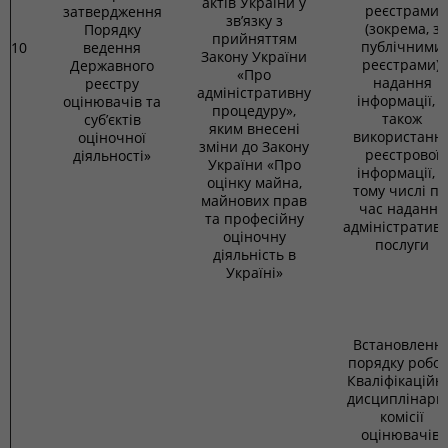
актів України у
реєстрами
затвердження
зв’язку з
(зокрема, з
Порядку
прийняттям
публічними
10
ведення
Закону України
реєстрами),
Державного
«Про
надання
реєстру
адміністративну
інформації, а
оцінювачів та
процедуру»,
також
суб’єктів
яким внесені
використанн
оціночної
зміни до Закону
реєстрової
діяльності»
України «Про
інформації, в
оцінку майна,
тому числі пі
майнових прав
час надання
та професійну
адміністративн
оціночну
послуги
діяльність в
Україні»
Встановленн
порядку робо
Кваліфікаційн
дисциплінарн
комісії
оцінювачів,