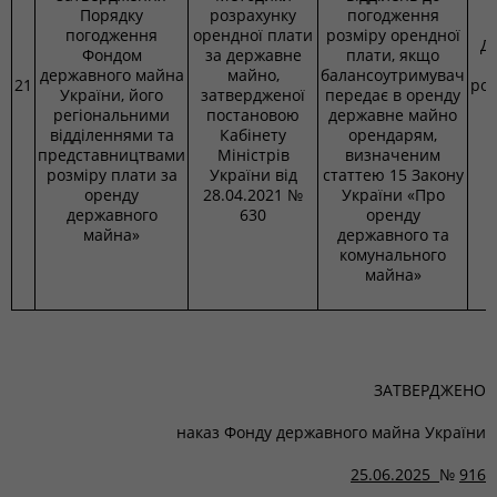
Порядку
розрахунку
погодження
погодження
орендної плати
розміру орендної
Д
Фондом
за державне
плати, якщо
державного майна
майно,
балансоутримувач
21
ро
України, його
затвердженої
передає в оренду
регіональними
постановою
державне майно
відділеннями та
Кабінету
орендарям,
представництвами
Міністрів
визначеним
розміру плати за
України від
статтею 15 Закону
оренду
28.04.2021 №
України «Про
державного
630
оренду
майна»
державного та
комунального
майна»
ЗАТВЕРДЖЕНО
наказ Фонду державного майна України
25.06.2025
№
916