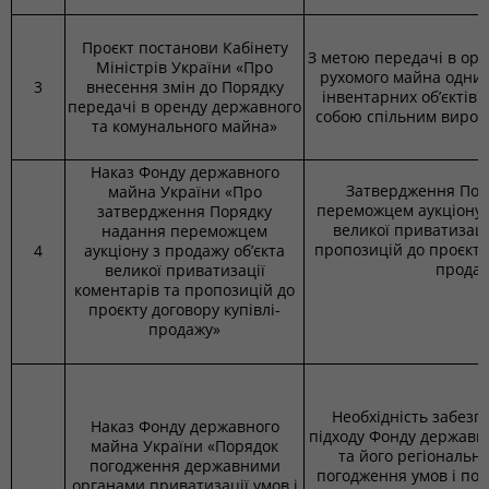
Проєкт постанови Кабінету
З метою передачі в оре
Міністрів України «Про
рухомого майна одним
3
внесення змін до Порядку
інвентарних об’єктів),
передачі в оренду державного
собою спільним виро
та комунального майна»
Наказ Фонду державного
Затвердження Пор
майна України «Про
переможцем аукціону з
затвердження Порядку
великої приватизаці
надання переможцем
пропозицій до проєкту 
4
аукціону з продажу об’єкта
прода
великої приватизації
коментарів та пропозицій до
проєкту договору купівлі-
продажу»
Необхідність забезп
Наказ Фонду державного
підходу Фонду державн
майна України «Порядок
та його регіональни
погодження державними
погодження умов і по
органами приватизації умов і