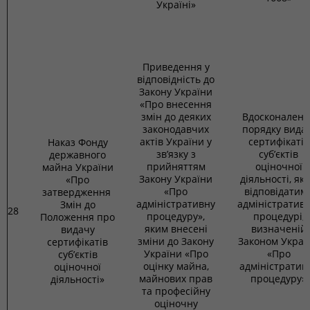
Україні»
Приведення у
відповідність до
Закону України
«Про внесення
змін до деяких
Вдосконаленн
законодавчих
порядку вида
актів України у
сертифікатів
Наказ Фонду
зв’язку з
суб’єктів
державного
прийняттям
оціночної
майна України
Закону України
діяльності, як
«Про
«Про
відповідатим
затвердження
адміністративну
адміністративн
Змін до
28
процедуру»,
процедурі,
Положення про
яким внесені
визначеній
видачу
зміни до Закону
Законом Украї
сертифікатів
України «Про
«Про
суб’єктів
оцінку майна,
адміністратив
оціночної
майнових прав
процедуру»
діяльності»
та професійну
оціночну