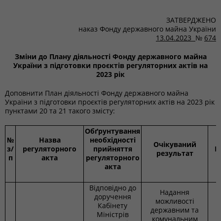
ЗАТВЕРДЖЕНО
наказ Фонду державного майна України
13.04.2023
№
674
Зміни до Плану діяльності Фонду державного майна
України з підготовки проєктів регуляторних актів на
2023 рік
Доповнити План діяльності Фонду державного майна
України з підготовки проєктів регуляторних актів на 2023 рік
пунктами 20 та 21 такого змісту:
Обґрунтування
№
Назва
необхідності
Очікуваний
з/
регуляторного
прийняття
В
результат
п
акта
регуляторного
акта
Відповідно до
Надання
доручення
можливості
Кабінету
державним та
Міністрів
комунальним