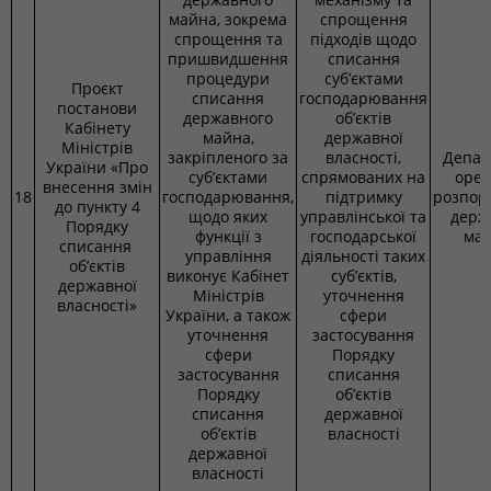
майна, зокрема
спрощення
спрощення та
підходів щодо
пришвидшення
списання
процедури
суб’єктами
Проєкт
списання
господарювання
постанови
державного
об’єктів
Кабінету
майна,
державної
Міністрів
закріпленого за
власності,
Депар
України «Про
суб’єктами
спрямованих на
орен
внесення змін
18
господарювання,
підтримку
розпор
до пункту 4
щодо яких
управлінської та
держ
Порядку
функції з
господарської
ма
списання
управління
діяльності таких
об’єктів
виконує Кабінет
суб’єктів,
державної
Міністрів
уточнення
власності»
України, а також
сфери
уточнення
застосування
сфери
Порядку
застосування
списання
Порядку
об’єктів
списання
державної
об’єктів
власності
державної
власності