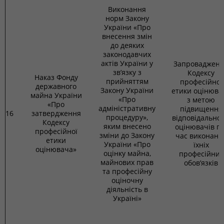
Виконання
норм Закону
України «Про
внесення змін
до деяких
законодавчих
актів України у
Запроваджен
зв’язку з
Кодексу
Наказ Фонду
прийняттям
професійної
державного
Закону України
етики оцінюва
майна України
«Про
з метою
«Про
адміністративну
підвищення
16
затвердження
процедуру»,
відповідальнос
Кодексу
яким внесено
оцінювачів пі
професійної
зміни до Закону
час виконанн
етики
України «Про
їхніх
оцінювача»
оцінку майна,
професійних
майнових прав
обов’язків
та професійну
оціночну
діяльність в
Україні»