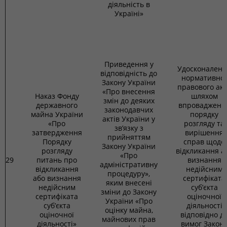
діяльність в
Україні»
Приведення у
Удосконаленн
відповідність до
нормативно-
Закону України
правового ак
«Про внесення
Наказ Фонду
шляхом
змін до деяких
державного
впровадженн
законодавчих
майна України
порядку
актів України у
«Про
розгляду та
зв’язку з
затвердження
вирішення
прийняттям
Порядку
справ щодо
Закону України
розгляду
відкликання а
«Про
29
питань про
визнання
адміністративну
відкликання
недійсним
процедуру»,
або визнання
сертифіката
яким внесені
недійсним
суб’єкта
зміни до Закону
сертифіката
оціночної
України «Про
суб’єкта
діяльності
оцінку майна,
оціночної
відповідно д
майнових прав
діяльності»
вимог Закон