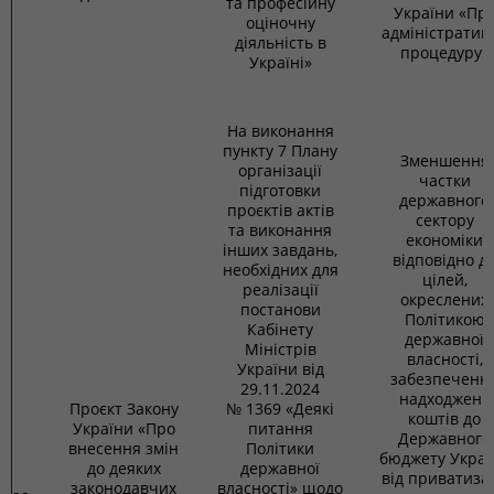
та професійну
України «Пр
оціночну
адміністратив
діяльність в
процедуру»
Україні»
На виконання
пункту 7 Плану
Зменшення
організації
частки
підготовки
державного
проєктів актів
сектору
та виконання
економіки
інших завдань,
відповідно д
необхідних для
цілей,
реалізації
окреслених
постанови
Політикою
Кабінету
державної
Міністрів
власності,
України від
забезпеченн
29.11.2024
надходжень
Проєкт Закону
№ 1369 «Деякі
коштів до
України «Про
питання
Державного
внесення змін
Політики
бюджету Украї
до деяких
державної
від приватизац
законодавчих
власності» щодо