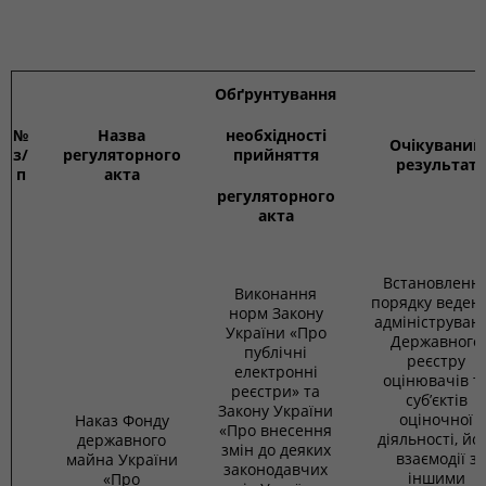
Обґрунтування
№
Назва
необхідності
Очікуваний
з/
регуляторного
прийняття
результат
п
акта
регуляторного
акта
Встановленн
Виконання
порядку веденн
норм Закону
адмініструван
України «Про
Державного
публічні
реєстру
електронні
оцінювачів т
реєстри» та
суб’єктів
Закону України
оціночної
Наказ Фонду
«Про внесення
діяльності, йо
державного
змін до деяких
взаємодії з
майна України
законодавчих
іншими
«Про