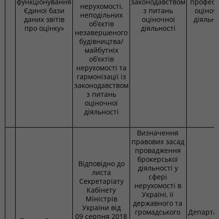
функціонування
законодавством
професі
нерухомості,
Єдиної бази
з питань
оціноч
неподільних
даних звітів
оціночної
діяльно
об’єктів
про оцінку»
діяльності
незавершеного
будівництва/
майбутніх
об’єктів
нерухомості та
гармонізації із
законодавством
з питань
оціночної
діяльності
Визначення
правових засад
провадження
брокерської
Відповідно до
діяльності у
листа
сфері
Секретаріату
нерухомості в
Кабінету
Україні, її
Міністрів
державного та
України від
громадського
Департа
09 серпня 2018