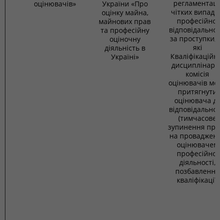
регламентаці
оцінювачів»
України «Про
чітких випадк
оцінку майна,
професійної
майнових прав
відповідальнос
та професійну
за проступки, 
оціночну
які
діяльність в
Кваліфікаційн
Україні»
дисциплінарн
комісія
оцінювачів мо
притягнути
оцінювача д
відповідальнос
(тимчасове
зупинення пра
на проваджен
оцінювачем
професійної
діяльності,
позбавлення
кваліфікації)