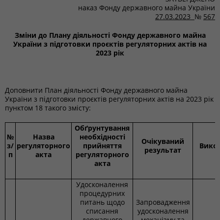
наказ Фонду державного майна України
27.03.2023
№
567
Зміни до Плану діяльності Фонду державного майна
України з підготовки проєктів регуляторних актів на
2023 рік
Доповнити План діяльності Фонду державного майна
України з підготовки проєктів регуляторних актів на 2023 рік
пунктом 18 такого змісту:
Обґрунтування
№
Назва
необхідності
Очікуваний
з/
регуляторного
прийняття
Вико
результат
п
акта
регуляторного
акта
Удосконалення
процедурних
питань щодо
Запровадження
списання
удосконалення
державного
механізму та