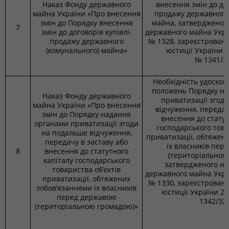
Наказ Фонду державного
внесення змін до дог
майна України «Про внесення
продажу державного 
змін до Порядку внесення
майна, затвердженог
7
змін до договорів купівлі-
державного майна Украї
продажу державного
№ 1328, зареєстровано
(комунального) майна»
юстиції України 2
№ 1341/3
Необхідність удоско
положень Порядку на
Наказ Фонду державного
приватизації згод
майна України «Про внесення
відчуження, передач
змін до Порядку надання
внесення до статут
органами приватизації згоди
господарського това
на подальше відчуження,
приватизації, обтяжен
передачу в заставу або
їх власників пер
8
внесення до статутного
(територіальною
капіталу господарського
затвердженого на
товариства об’єктів
державного майна Украї
приватизації, обтяжених
№ 1330, зареєстровано
зобов’язаннями їх власників
юстиції України 27
перед державою
1342/32
(територіальною громадою)»