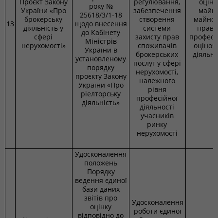
Проєкт Закону
регулювання,
оцінк
року №
України «Про
забезпечення
майна
25618/3/1-18
брокерську
створення
майно
13
щодо внесення
діяльність у
системи
прав 
до Кабінету
сфері
захисту прав
професі
Міністрів
нерухомості»
споживачів
оціноч
України в
брокерських
діяльно
установленому
послуг у сфері
порядку
нерухомості,
проєкту Закону
належного
України «Про
рівня
ріелторську
професійної
діяльність»
діяльності
учасників
ринку
нерухомості
Удосконалення
положень
Порядку
ведення єдиної
бази даних
звітів про
Удосконалення
оцінку
роботи єдиної
відповідно до