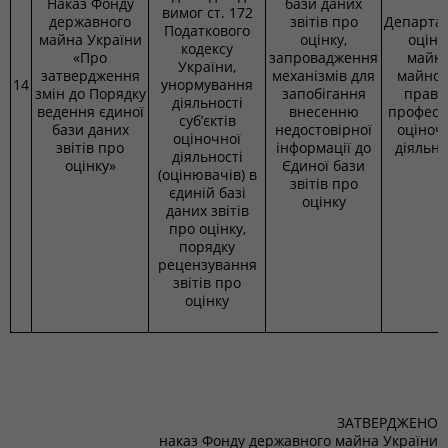
Наказ Фонду
бази даних
вимог ст. 172
державного
звітів про
Департа
Податкового
майна України
оцінку,
оцінк
кодексу
«Про
запровадження
майна
України,
затвердження
механізмів для
майнов
14
унормування
змін до Порядку
запобігання
прав 
діяльності
ведення єдиної
внесенню
професі
суб’єктів
бази даних
недостовірної
оціноч
оціночної
звітів про
інформації до
діяльно
діяльності
оцінку»
Єдиної бази
(оцінювачів) в
звітів про
єдиній базі
оцінку
даних звітів
про оцінку,
порядку
рецензування
звітів про
оцінку
ЗАТВЕРДЖЕНО
наказ Фонду державного майна України