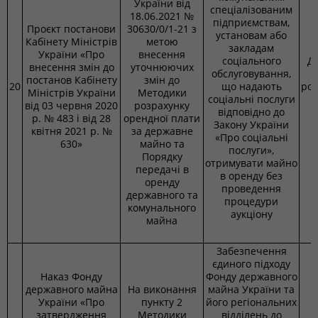
України від
спеціалізованим
18.06.2021 №
підприємствам,
Проєкт постанови
30630/0/1-21 з
установам або
Кабінету Міністрів
метою
закладам
України «Про
внесення
соціального
Д
внесення змін до
уточнюючих
обслуговування,
постанов Кабінету
змін до
20
що надають
ро
Міністрів України
Методики
соціальні послуги
від 03 червня 2020
розрахунку
відповідно до
р. № 483 і від 28
орендної плати
Закону України
квітня 2021 р. №
за державне
«Про соціальні
630»
майно та
послуги»,
Порядку
отримувати майно
передачі в
в оренду без
оренду
проведення
державного та
процедури
комунального
аукціону
майна
Забезпечення
єдиного підходу
Наказ Фонду
Фонду державного
державного майна
На виконання
майна України та
України «Про
пункту 2
його регіональних
затвердження
Методики
відділень до