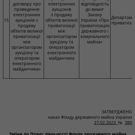
договору про
електронних
відповідність
проведення
аукціонів
до вимог
електронних
з продажу
Закону
Департаме
15
аукціонів з
об’єктів великої
України «Про
приватизац
продажу
приватизації
приватизацію
об’єктів великої
між
державного і
приватизації
організатором
комунального
між
аукціону та
майна»
організатором
оператором
аукціону та
електронного
оператором
майданчика
електронного
майданчика»
ЗАТВЕРДЖЕНО
наказ Фонду державного майна України
27.02.2023
№
380
Зміни до Плану діяльності Фонду державного майна