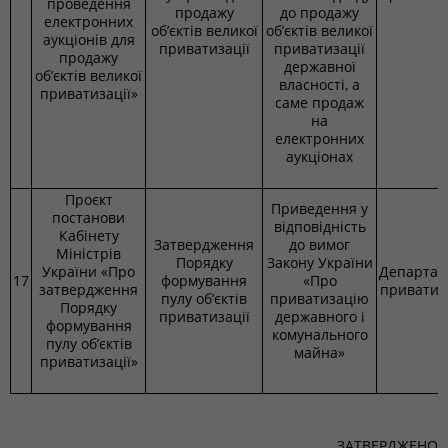
проведення
продажу
до продажу
електронних
об’єктів великої
об’єктів великої
аукціонів для
приватизації
приватизації
продажу
державної
об’єктів великої
власності, а
приватизації»
саме продаж
на
електронних
аукціонах
Проєкт
Приведення у
постанови
відповідність
Кабінету
Затвердження
до вимог
Міністрів
Порядку
Закону України
України «Про
Департам
17
формування
«Про
затвердження
приватиз
пулу об’єктів
приватизацію
Порядку
приватизації
державного і
формування
комунального
пулу об’єктів
майна»
приватизації»
ЗАТВЕРДЖЕНО