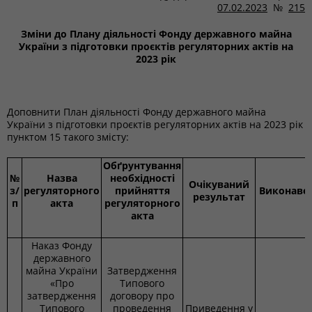
07.02.2023
№
215
Зміни до Плану діяльності Фонду державного майна
України з підготовки проєктів регуляторних актів на
2023 рік
Доповнити План діяльності Фонду державного майна
України з підготовки проєктів регуляторних актів на 2023 рік
пунктом 15 такого змісту:
Обґрунтування
№
Назва
необхідності
Очікуваний
з/
регуляторного
прийняття
Виконаве
результат
п
акта
регуляторного
акта
Наказ Фонду
державного
майна України
Затвердження
«Про
Типового
затвердження
договору про
Типового
проведення
Приведення у