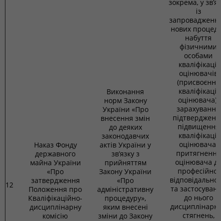
зокрема, у зв’я
із
запровадженн
нових процед
набуття
фізичними
особами
кваліфікації
оцінювачів
(присвоєння
кваліфікації
Виконання
оцінювача),
норм Закону
зарахування
України «Про
підтвердженн
внесення змін
підвищення
до деяких
кваліфікації
законодавчих
оцінювача,
Наказ Фонду
актів України у
притягнення
державного
зв’язку з
оцінювача д
майна України
прийняттям
професійної
«Про
Закону України
відповідальнос
затвердження
«Про
12
та застосуван
Положення про
адміністративну
до нього
Кваліфікаційно-
процедуру»,
дисциплінарн
дисциплінарну
яким внесені
стягнень,
комісію
зміни до Закону