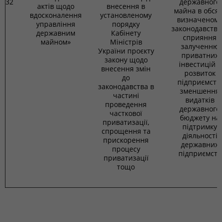
32
державного
актів щодо
внесення в
майна в обсяз
вдосконалення
установленому
визначеном
управління
порядку
законодавство
державним
Кабінету
сприяння
майном»
Міністрів
залученню
України проєкту
приватних
закону щодо
інвестицій у
внесення змін
розвиток
до
підприємств,
законодавства в
зменшення
частині
видатків
проведення
державного
часткової
бюджету на
приватизації,
підтримку
спрощення та
діяльності
прискорення
державних
процесу
підприємств
приватизації
тощо