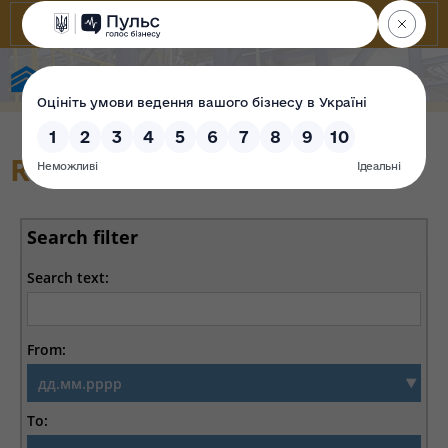
State Property Fund of Ukraine
Reports
Search filter
Search text:
From:
To: