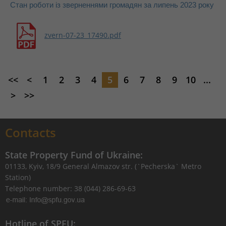
Стан роботи із зверненнями громадян за липень 2023 року
zvern-07-23_17490.pdf
<<
<
1
2
3
4
5
6
7
8
9
10
...
>
>>
Contacts
State Property Fund of Ukraine:
01133, Kyiv, 18/9 General Almazov str. (`Pecherska` Metro
Station)
Telephone number: 38 (044) 286-69-63
Hotline of SPFU: