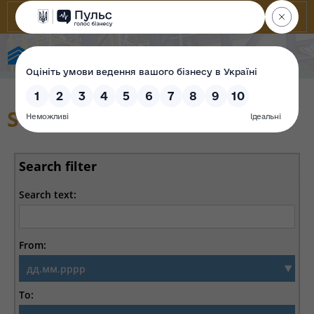
State Property Fund of Ukraine
SOD activity
Search filter
Search text:
From:
To: