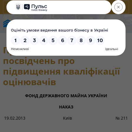
State Property Fund of Ukraine
Про затвердження форм
посвідчень про
підвищення кваліфікації
оцінювачів
ФОНД ДЕРЖАВНОГО МАЙНА УКРАЇНИ
НАКАЗ
19.02.2013 Київ № 211