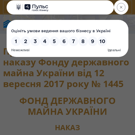
State Property Fund of Ukraine
Про внесення змін до
наказу Фонду державного
майна України від 12
вересня 2017 року № 1445
ФОНД ДЕРЖАВНОГО
МАЙНА УКРАЇНИ
НАКАЗ