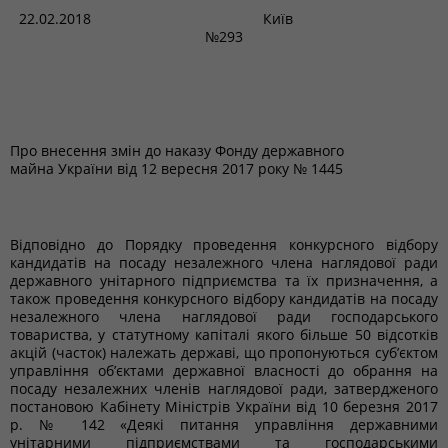
22.02.2018 Київ
№293
Про внесення змін до наказу Фонду державного
майна України від 12 вересня 2017 року № 1445
Відповідно до Порядку проведення конкурсного відбору
кандидатів на посаду незалежного члена наглядової ради
державного унітарного підприємства та їх призначення, а
також проведення конкурсного відбору кандидатів на посаду
незалежного члена наглядової ради господарського
товариства, у статутному капіталі якого більше 50 відсотків
акцій (часток) належать державі, що пропонуються суб’єктом
управління об’єктами державної власності до обрання на
посаду незалежних членів наглядової ради, затвердженого
постановою Кабінету Міністрів України від 10 березня 2017
р. № 142 «Деякі питання управління державними
унітарними підприємствами та господарськими