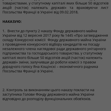
товариствами, у статутному капіталі яких більше 50 відсотків
акцій (часток) належать державі» та враховуючи лист
Посольства Франції в Україні від 09.02.2018,
НАКАЗУЮ:
1. Внести до пункту 2 наказу Фонду державного майна
України від 12 вересня 2017 року № 1445 «Про затвердження
складу Конкурсної комісії Фонду державного майна України
з проведення конкурсного відбору кандидатів на посаду
незалежного члена наглядової ради державного унітарного
підприємства та господарського товариства, у статутному
капіталі якого більше 50 відсотків акцій (часток) належить
державі» зміни, залучивши до роботи комісії з правом
дорадчого голосу Яна Кощінскі – економічного радника
Посольства Франції в Україні.
2. Контроль за виконанням цього наказу покласти на
заступника Голови Фонду державного майна України
відповідно до розподілу функціональних обов’язків.