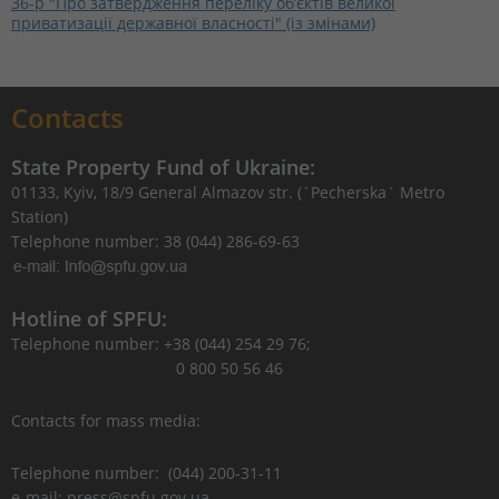
36-р "Про затвердження переліку об’єктів великої
приватизації державної власності" (із змінами)
Contacts
State Property Fund of Ukraine:
01133, Kyiv, 18/9 General Almazov str. (`Pecherska` Metro
Station)
Telephone number: 38 (044) 286-69-63
Hotline of SPFU:
Telephone number: +38 (044) 254 29 76;
0 800 50 56 46
Contacts for mass media:
Telephone number: (044) 200-31-11
e-mail: press@spfu.gov.ua