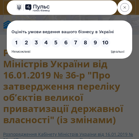
State Property Fund of Ukraine
Розпорядження Кабінету
Міністрів України від
16.01.2019 № 36-р "Про
затвердження переліку
об’єктів великої
приватизації державної
власності" (із змінами)
Розпорядження Кабінету Міністрів України від 16.01.2019 №