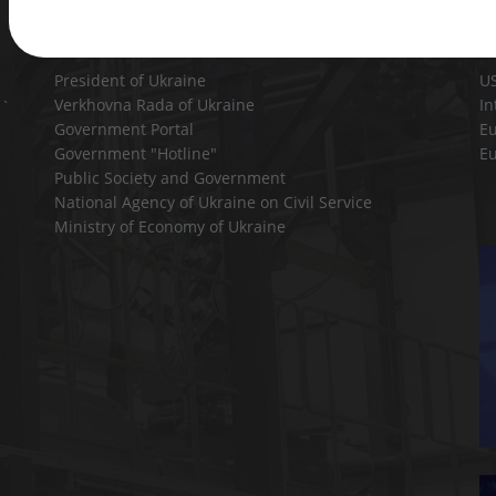
Useful links
President of Ukraine
U
Verkhovna Rada of Ukraine
In
a`
Government Portal
E
Government "Hotline"
E
Public Society and Government
National Agency of Ukraine on Civil Service
Ministry of Economy of Ukraine