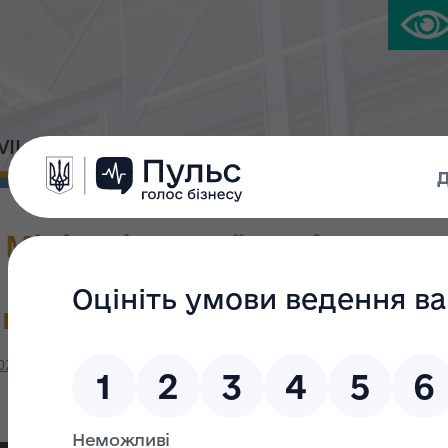
IVIL PLATFORM
PRESS CENTER
Міністрів України від 21.02.
 Порядку проведення елект
ів великої приватизації»
.02.2023 року № 183 «Про затвердження Порядку проведення елек