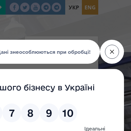
УКР
ENG
2023 року № 183
ронних аукціонів
тронних аукціонів для продажу об’єктів