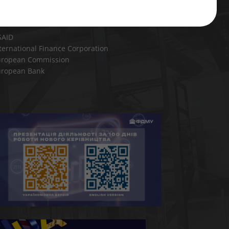
Information
SAID
ternational Finance Corporation
uropean Commission
uropean Bank