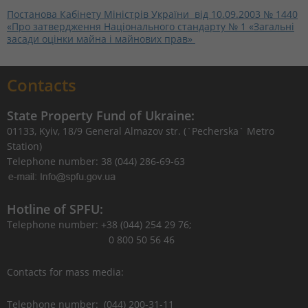
Постанова Кабінету Міністрів України від 10.09.2003 № 1440
«Про затвердження Національного стандарту № 1 «Загальні
засади оцінки майна і майнових прав»
Contacts
State Property Fund of Ukraine:
01133, Kyiv, 18/9 General Almazov str. (`Pecherska` Metro
Station)
Telephone number: 38 (044) 286-69-63
Hotline of SPFU:
Telephone number: +38 (044) 254 29 76;
0 800 50 56 46
Contacts for mass media:
Telephone number: (044) 200-31-11