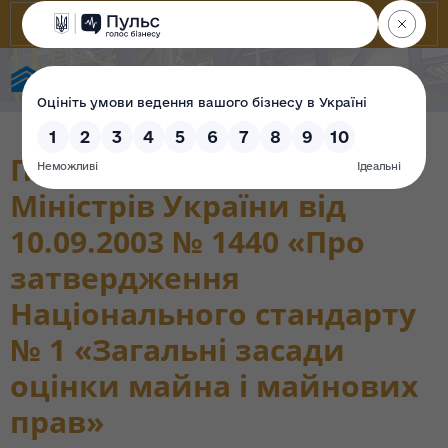
State Property Fund of Ukraine
Постанова Кабінету
Міністрів України від
10.09.2003 № 1440 «Про
затвердження
Національного стандарту
№ 1 «Загальні засади
оцінки майна і майнових
прав»