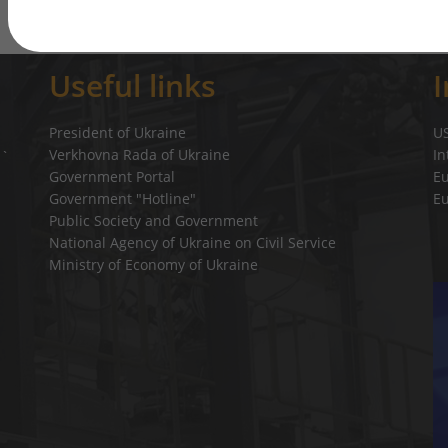
Useful links
President of Ukraine
U
Verkhovna Rada of Ukraine
In
a`
Government Portal
E
Government "Hotline"
E
Public Society and Government
National Agency of Ukraine on Civil Service
Ministry of Economy of Ukraine