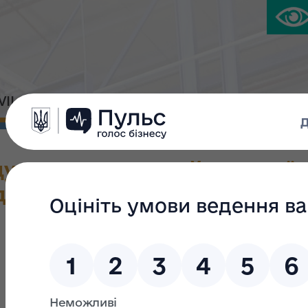
IVIL PLATFORM
PRESS CENTER
ду державного майна Україн
дення єдиної бази даних зві