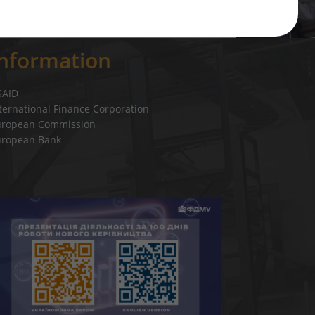
Information
SAID
ternational Finance Corporation
uropean Commission
uropean Bank