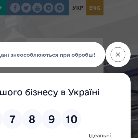
УКР
ENG
и «Про внесення
тів про оцінку»