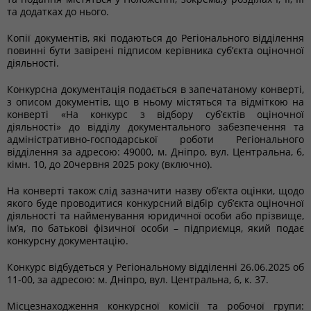
та додатках до нього.
Копії документів, які подаються до Регіонального відділення
повинні бути завірені підписом керівника суб’єкта оціночної
діяльності.
Конкурсна документація подається в запечатаному конверті,
з описом документів, що в ньому містяться та відміткою на
конверті «На конкурс з відбору суб’єктів оціночної
діяльності» до відділу документального забезпечення та
адміністративно-господарської роботи Регіонального
відділення за адресою: 49000, м. Дніпро, вул. Центральна, 6,
кімн. 10, до 20червня 2025 року (включно).
На конверті також слід зазначити назву об’єкта оцінки, щодо
якого буде проводитися конкурсний відбір суб’єкта оціночної
діяльності та найменування юридичної особи або прізвище,
ім’я, по батькові фізичної особи – підприємця, який подає
конкурсну документацію.
Конкурс відбудеться у Регіональному відділенні 26.06.2025 об
11-00, за адресою: м. Дніпро, вул. Центральна, 6, к. 37.
Місцезнаходження конкурсної комісії та робочої групи: