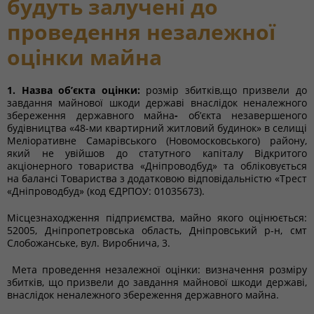
будуть залучені до
проведення незалежної
оцінки майна
1. Назва об’єкта оцінки:
розмір збитків,що призвели до
завдання майнової шкоди державі внаслідок неналежного
збереження державного майна
-
об’єкта незавершеного
будівництва «48-ми квартирний житловий будинок» в селищі
Меліоративне Самарівського (Новомосковського) району,
який не увійшов до статутного капіталу Відкритого
акціонерного товариства «Дніпроводбуд» та обліковується
на балансі Товариства з додатковою відповідальністю «Трест
«Дніпроводбуд» (код ЄДРПОУ: 01035673).
Місцезнаходження підприємства, майно якого оцінюється:
52005, Дніпропетровська область, Дніпровський р-н, смт
Слобожанське, вул. Виробнича, 3.
Мета проведення незалежної оцінки: визначення розміру
збитків, що призвели до завдання майнової шкоди державі,
внаслідок неналежного збереження державного майна.