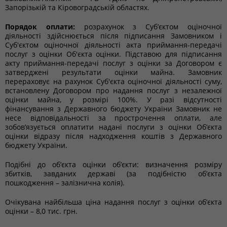
Запорізькій та Кіровоградській областях.
Порядок оплати:
розрахунок з Суб’єктом оціночної
діяльності здійснюється після підписання Замовником і
Суб'єктом оціночної діяльності акта приймання-передачі
послуг з оцінки Об'єкта оцінки. Підставою для підписання
акту приймання-передачі послуг з оцінки за Договором є
затверджені результати оцінки майна. Замовник
перераховує на рахунок Суб'єкта оціночної діяльності суму,
встановлену Договором про надання послуг з незалежної
оцінки майна, у розмірі 100%. У разі відсутності
фінансування з Державного бюджету України Замовник не
несе відповідальності за прострочення оплати, але
зобов’язується оплатити надані послуги з оцінки Об’єкта
оцінки відразу після надходження коштів з Державного
бюджету України.
Подібні до об’єкта оцінки об’єкти: визначення розміру
збитків, завданих державі (за подібністю об’єкта
пошкодження – залізнична колія).
Очікувана найбільша ціна надання послуг з оцінки об’єкта
оцінки – 8,0 тис. грн.