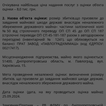
Очікувана найбільша ціна надання послуг з оцінки об’єкта
оцінки – 8,0 тис. грн.
2. Назва об’єкта оцінки:
розмір збитків,що призвели до
завдання майнової шкоди державі внаслідок неналежного
збереження державного майна
–
частини залізничної колії
№50 від стрілочного переводу ОП СП 45 до ОП СП 187
(стрілочні переводи ОП СП 45-181-187 разом з автодорожнім
переїздом) (інвентарний № 1241), що обліковується на
балансі ПРАТ ЗАВОД «ПАВЛОГРАДХІММАШ» (код ЄДРПОУ:
00217417).
Місцезнаходження підприємства, майно якого оцінюється:
51400, Дніпропетровська область, м. Павлоград, вул.
Харківська, 15.
Мета проведення незалежної оцінки: визначення розміру
збитків, що призвели до завдання майнової шкоди державі,
внаслідок неналежного збереження державного майна.
Дата оцінки (дата, на яку проводиться оцінка майна):
25.09.2024.
Замовник/Платник – РВ ФДМУ по Дніпропетровській,