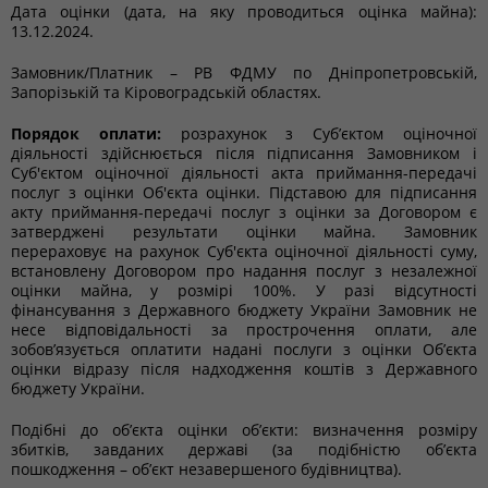
Дата оцінки (дата, на яку проводиться оцінка майна):
13.12.2024.
Замовник/Платник – РВ ФДМУ по Дніпропетровській,
Запорізькій та Кіровоградській областях.
Порядок оплати:
розрахунок з Суб’єктом оціночної
діяльності здійснюється після підписання Замовником і
Суб'єктом оціночної діяльності акта приймання-передачі
послуг з оцінки Об'єкта оцінки. Підставою для підписання
акту приймання-передачі послуг з оцінки за Договором є
затверджені результати оцінки майна. Замовник
перераховує на рахунок Суб'єкта оціночної діяльності суму,
встановлену Договором про надання послуг з незалежної
оцінки майна, у розмірі 100%. У разі відсутності
фінансування з Державного бюджету України Замовник не
несе відповідальності за прострочення оплати, але
зобов’язується оплатити надані послуги з оцінки Об’єкта
оцінки відразу після надходження коштів з Державного
бюджету України.
Подібні до об’єкта оцінки об’єкти: визначення розміру
збитків, завданих державі (за подібністю об’єкта
пошкодження – об’єкт незавершеного будівництва).