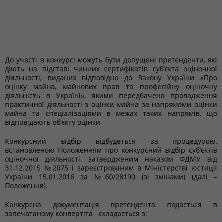
До участі в конкурсі можуть бути допущені претенденти, які
діють на підставі чинних сертифікатів суб’єкта оціночної
діяльності, виданих відповідно до Закону України «Про
оцінку майна, майнових прав та професійну оціночну
діяльність в Україні», якими передбачено провадження
практичної діяльності з оцінки майна за напрямами оцінки
майна та спеціалізаціями в межах таких напрямів, що
відповідають об’єкту оцінки
Конкурсний відбір відбудеться за процедурою,
встановленою Положенням про конкурсний відбір суб’єктів
оціночної діяльності, затвердженим наказом ФДМУ від
31.12.2015 №2075 і зареєстрованим в Міністерстві юстиції
України 15.01.2016 за №60/28190 (зі змінами) (далі –
Положення).
Конкурсна документація претендента подається в
запечатаному конвертіта складається з: