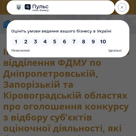
State Property Fund of Ukraine
Інформація Регіонального
відділення ФДМУ по
Дніпропетровській,
Запорізькій та
Кіровоградській областях
про оголошення конкурсу
з відбору суб’єктів
оціночної діяльності, які