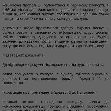
конкурсної пропозиції, запечатаної в окремому конверті, в
якій має міститися пропозиція щодо вартості надання послуг
з оцінки, калькуляція витрат, пов’язаних з наданням таких
послуг, та строк їх виконання у календарних днях;
документів щодо практичного досвіду надання послуг з
оцінки разом із заповненою інформацією щодо досвіду
суб’єкта оціночної діяльності та оцінювачів, які будуть
залучені до надання послуг з оцінки майна та підписання
звіту про оцінку майна (згідно з додатком 3 до Положення);
підтвердних документів.
До підтвердних документів, поданих на конкурс, належать:
заява про участь у конкурсі з відбору суб’єктів оціночної
діяльності за встановленою формою (додаток 4 до
Положення);
інформація про претендента (додаток 5 до Положення).
Загальні питання проведення конкурсу, вимоги до
конкурсної документації, порядку її складання, оформлення
та подання містяться у Положенні, зокрема,у розділах І, ІІ, ІІІ