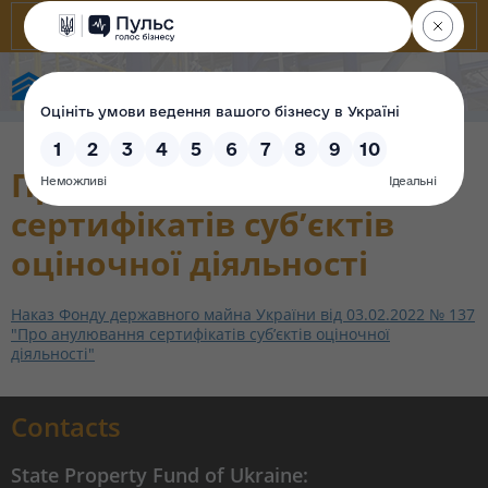
State Property Fund of Ukraine
Про анулювання
сертифікатів суб’єктів
оціночної діяльності
Наказ Фонду державного майна України від 03.02.2022 № 137
"Про анулювання сертифікатів суб’єктів оціночної
діяльності"
Contacts
State Property Fund of Ukraine: