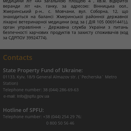
медицини літ «А» загальною площею 4 , кв.м. відкритої
веранди літ «а», ганку, за адресою: Вінницька оол.,
Жмеринський р-н.. с. Мовчани, вул. Соборна, 12, що
знаходиться на балансі Жмеринської районної державної
лікарні ветеринарної медицини (код за ( ДІЯ 105 00691441),),
орган управління - Державна служба України з питань
безпечності харчових продуктів та захисту споживачів (код
за СДРПОУ 39924774).
Contacts
State Property Fund of Ukraine:
01133, Kyiv, 18/9 General Almazov str. (`Pecherska` Metro
Station)
Telephone number: 38 (044) 286-69-63
Hotline of SPFU:
Telephone number: +38 (044) 254 29 76;
0 800 50 56 46