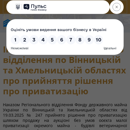
State Property Fund of Ukraine
Інформація регіонального
відділення по Вінницькій
та Хмельницькій областях
про прийняття рішення
про приватизацію
Наказом Регіонального відділення Фонду державного майна
України по Вінницькій та Хмельницькій областях від
19.03.2025 № 247 прийнято рішення про приватизацію
шляхом продажу на аукціоні без умов ооєкга малої
приватизації окремого майна - будівлі ветеринарної