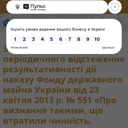
State Property Fund of Ukraine
Звіт про результати
періодичного відстеження
результативності дії
наказу Фонду державного
майна України від 23
квітня 2013 р. № 551 «Про
визнання такими, що
втратили чинність,