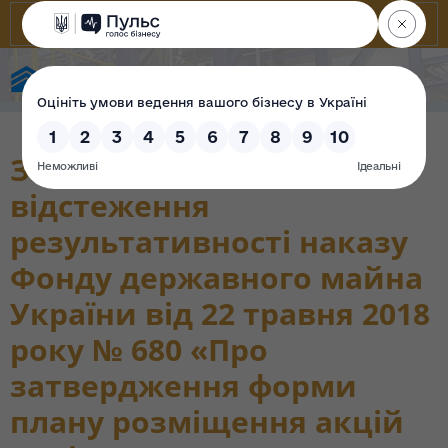
State Property Fund of Ukraine
Звіт про повторне
відстеження
результативності наказу
Фонду державного майна
України від 22 травня 2018
року № 680 «Про
затвердження форми
плану розміщення акцій