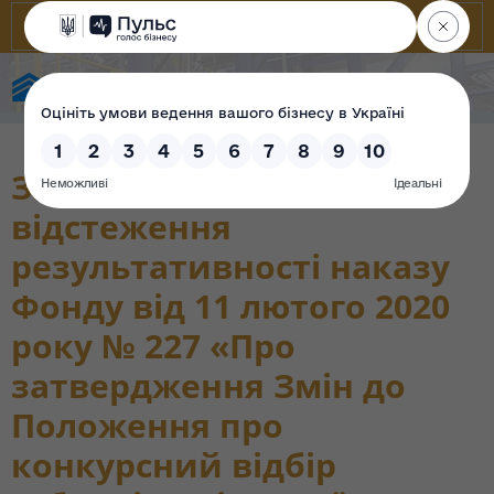
State Property Fund of Ukraine
Звіт про базове
відстеження
результативності наказу
Фонду від 11 лютого 2020
року № 227 «Про
затвердження Змін до
Положення про
конкурсний відбір