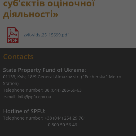
суб’єктів оціночної
діяльності»
zvit-vidst25_15699.pdf
Contacts
State Property Fund of Ukraine:
01133, Kyiv, 18/9 General Almazov str. (`Pecherska` Metro
Station)
Telephone number: 38 (044) 286-69-63
Hotline of SPFU:
Telephone number: +38 (044) 254 29 76;
0 800 50 56 46